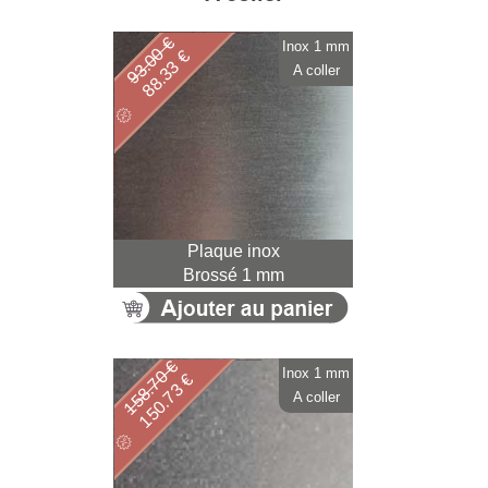
93.00 €
Inox 1 mm
88.33 €
A coller
Plaque inox
Brossé 1 mm
158.70 €
Inox 1 mm
150.73 €
A coller