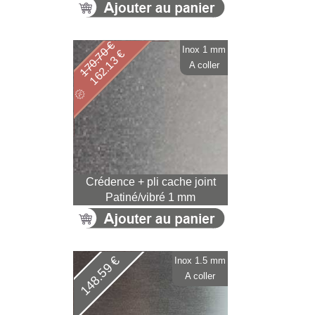
170.70 €
Inox 1 mm
162.13 €
A coller
Crédence + pli cache joint
Patiné/vibré 1 mm
148.59 €
Inox 1.5 mm
A coller