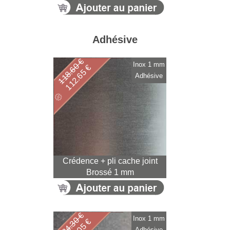
Adhésive
118.60 €
Inox 1 mm
112.65 €
Adhésive
Crédence + pli cache joint
Brossé 1 mm
184.30 €
Inox 1 mm
Adhésive