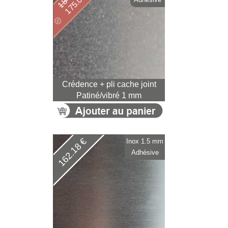
175.05 €
Crédence + pli cache joint
Patiné/vibré 1 mm
162.18 €
Inox 1.5 mm
Adhésive