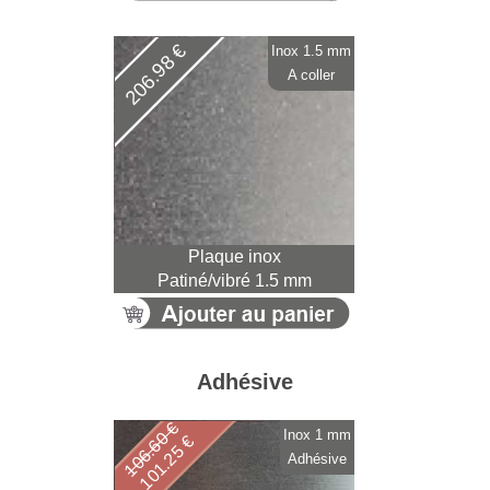
206.98 €
Inox 1.5 mm
A coller
Plaque inox
Patiné/vibré 1.5 mm
Adhésive
106.60 €
Inox 1 mm
101.25 €
Adhésive