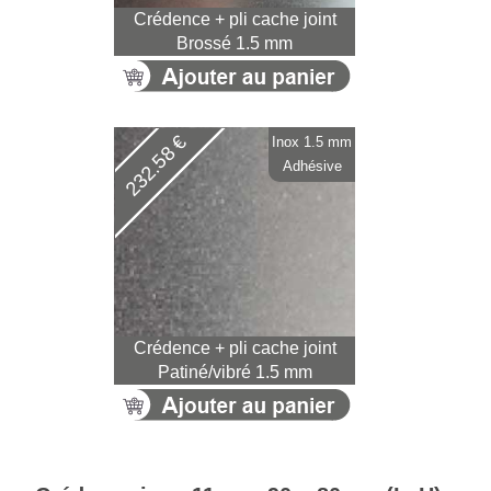
Crédence + pli cache joint
Brossé 1.5 mm
232.58 €
Inox 1.5 mm
Adhésive
Crédence + pli cache joint
Patiné/vibré 1.5 mm