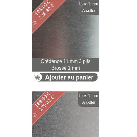
125.10 €
Inox 1 mm
118.82 €
A coller
Crédence 11 mm 3 plis
Brossé 1 mm
188.90 €
Inox 1 mm
179.42 €
A coller