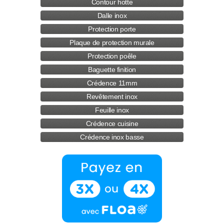
Contour hotte
Dalle inox
Protection porte
Plaque de protection murale
Protection poêle
Baguette finition
Crédence 11mm
Revêtement inox
Feuille inox
Crédence cuisine
Crédence inox basse