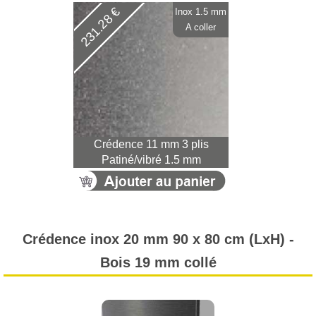
231.28 €
Inox 1.5 mm
A coller
Crédence 11 mm 3 plis
Patiné/vibré 1.5 mm
Crédence inox 20 mm 90 x 80 cm (LxH) -
Bois 19 mm collé