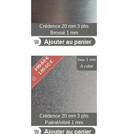
Crédence 20 mm 3 plis
Brossé 1 mm
199.62 €
Inox 1 mm
189.60 €
A coller
Crédence 20 mm 3 plis
Patiné/vibré 1 mm