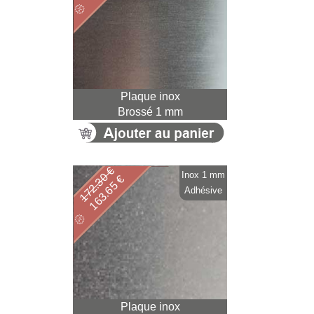
Plaque inox
Brossé 1 mm
172.30 €
Inox 1 mm
163.65 €
Adhésive
Plaque inox