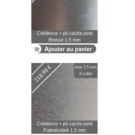
Crédence + pli cache joint
Brossé 1.5 mm
218.98 €
Inox 1.5 mm
A coller
Crédence + pli cache joint
Patiné/vibré 1.5 mm