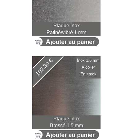
Plaque inox
Patiné/vibré 1 mm
102.39 €
Inox 1.5 mm
A coller
En stock
Plaque inox
Brossé 1.5 mm