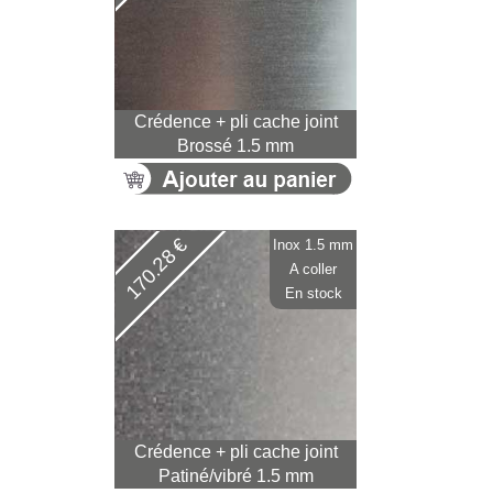
Crédence + pli cache joint
Brossé 1.5 mm
170.28 €
Inox 1.5 mm
A coller
En stock
Crédence + pli cache joint
Patiné/vibré 1.5 mm