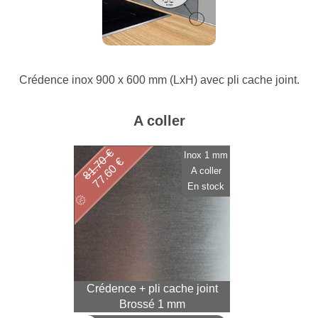
Crédence inox 900 x 600 mm (LxH) avec pli cache joint.
A coller
81.70 €
Inox 1 mm
77.60 €
A coller
En stock
Crédence + pli cache joint
Brossé 1 mm