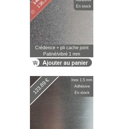
136.39 €
En stock
Crédence + pli cache joint
Patiné/vibré 1 mm
123.89 €
Inox 1.5 mm
Adhésive
En stock