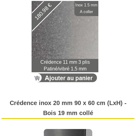
180.98 €
Inox 1.5 mm
A coller
Crédence 11 mm 3 plis
Patiné/vibré 1.5 mm
Crédence inox 20 mm 90 x 60 cm (LxH) -
Bois 19 mm collé