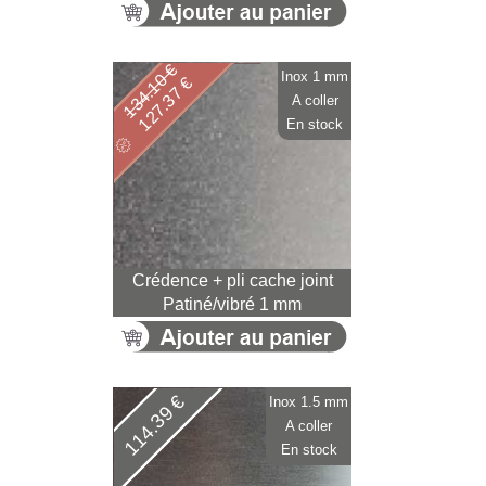
134.10 €
Inox 1 mm
127.37 €
A coller
En stock
Crédence + pli cache joint
Patiné/vibré 1 mm
114.39 €
Inox 1.5 mm
A coller
En stock