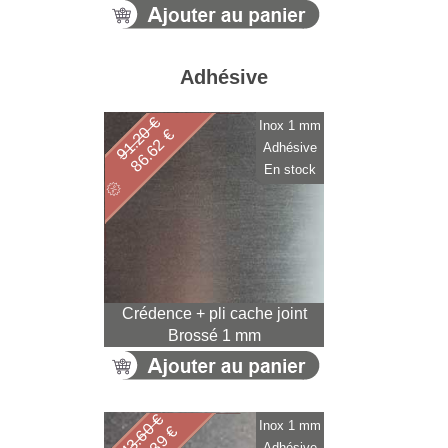
Adhésive
91.20 €
Inox 1 mm
86.62 €
Adhésive
En stock
Crédence + pli cache joint
Brossé 1 mm
143.60 €
Inox 1 mm
Adhésive