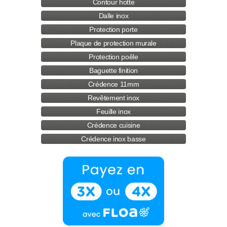
Contour hotte
Dalle inox
Protection porte
Plaque de protection murale
Protection poêle
Baguette finition
Crédence 11mm
Revêtement inox
Feuille inox
Crédence cuisine
Crédence inox basse