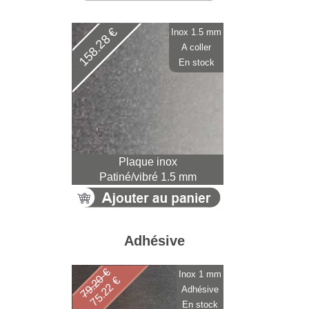
158.28 €
Inox 1.5 mm
A coller
En stock
Plaque inox
Patiné/vibré 1.5 mm
Adhésive
79.20 €
Inox 1 mm
75.22 €
Adhésive
En stock