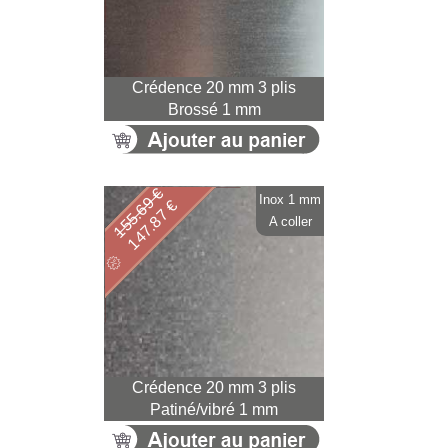
Crédence 20 mm 3 plis
Brossé 1 mm
155.69 €
Inox 1 mm
147.87 €
A coller
Crédence 20 mm 3 plis
Patiné/vibré 1 mm