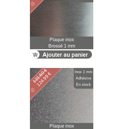
Plaque inox
Brossé 1 mm
131.60 €
Inox 1 mm
124.99 €
Adhésive
En stock
Plaque inox