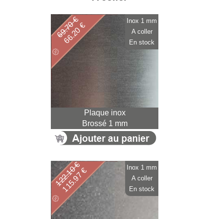
69.70 €
Inox 1 mm
66.20 €
A coller
En stock
Plaque inox
Brossé 1 mm
122.10 €
Inox 1 mm
115.97 €
A coller
En stock