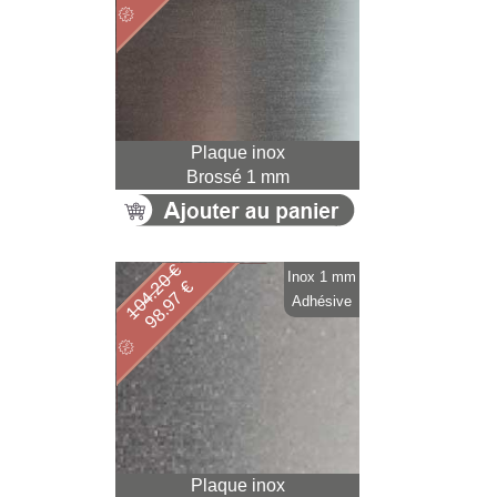
Plaque inox
Brossé 1 mm
104.20 €
Inox 1 mm
98.97 €
Adhésive
Plaque inox