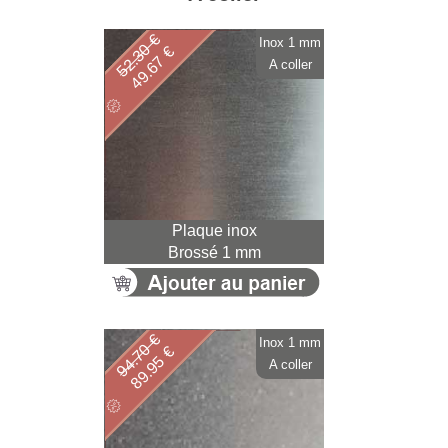
52.30 €
Inox 1 mm
49.67 €
A coller
Plaque inox
Brossé 1 mm
94.70 €
Inox 1 mm
89.95 €
A coller