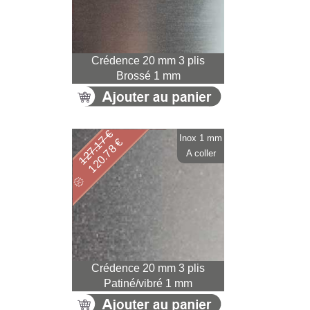
Crédence 20 mm 3 plis
Brossé 1 mm
127.17 €
Inox 1 mm
120.78 €
A coller
Crédence 20 mm 3 plis
Patiné/vibré 1 mm