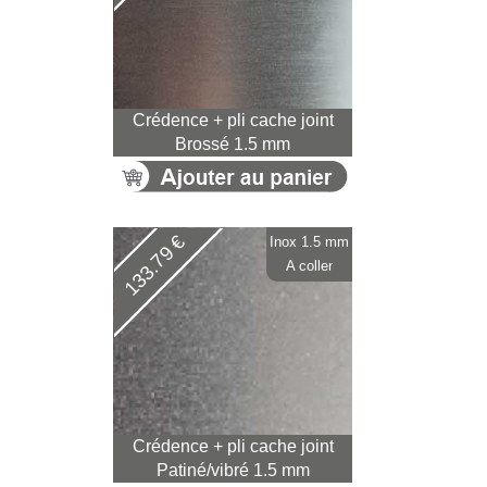
Crédence + pli cache joint
Brossé 1.5 mm
133.79 €
Inox 1.5 mm
A coller
Crédence + pli cache joint
Patiné/vibré 1.5 mm