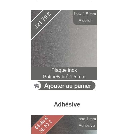
121.79 €
Inox 1.5 mm
A coller
Plaque inox
Patiné/vibré 1.5 mm
Adhésive
61.80 €
Inox 1 mm
58.70 €
Adhésive