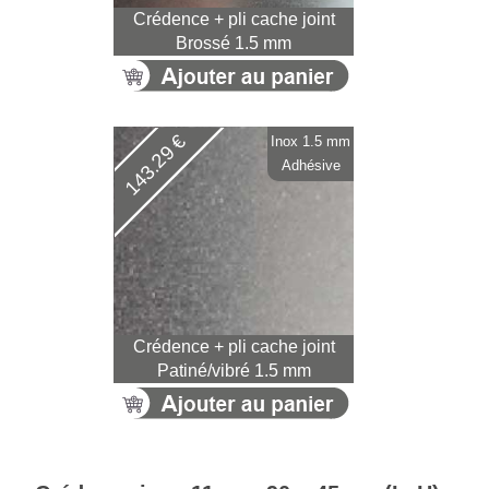
Crédence + pli cache joint
Brossé 1.5 mm
143.29 €
Inox 1.5 mm
Adhésive
Crédence + pli cache joint
Patiné/vibré 1.5 mm