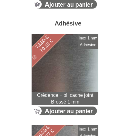
Adhésive
73.80 €
Inox 1 mm
70.10 €
Adhésive
Crédence + pli cache joint
Brossé 1 mm
116.20 €
Inox 1 mm
Adhésive