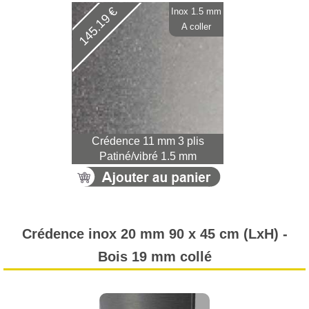
145.19 €
Inox 1.5 mm
A coller
Crédence 11 mm 3 plis
Patiné/vibré 1.5 mm
Crédence inox 20 mm 90 x 45 cm (LxH) -
Bois 19 mm collé