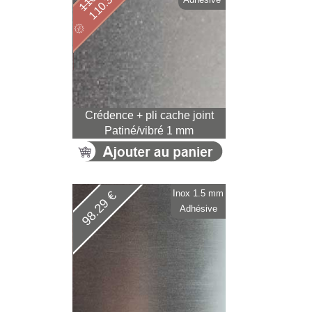
110.37 €
Crédence + pli cache joint
Patiné/vibré 1 mm
Inox 1.5 mm
98.29 €
Adhésive