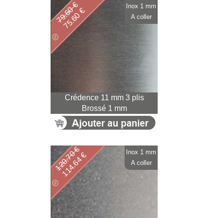
79.60 €
Inox 1 mm
75.60 €
A coller
Crédence 11 mm 3 plis
Brossé 1 mm
120.70 €
Inox 1 mm
114.64 €
A coller