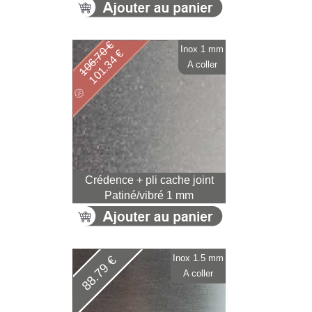
106.70 €
Inox 1 mm
101.34 €
A coller
Crédence + pli cache joint
Patiné/vibré 1 mm
Inox 1.5 mm
88.79 €
A coller