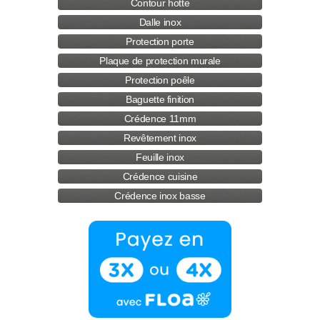
Contour hotte
Dalle inox
Protection porte
Plaque de protection murale
Protection poêle
Baguette finition
Crédence 11mm
Revêtement inox
Feuille inox
Crédence cuisine
Crédence inox basse