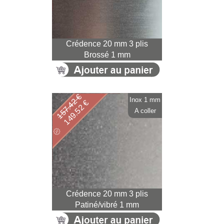
Crédence 20 mm 3 plis
Brossé 1 mm
157.42 €
Inox 1 mm
149.52 €
A coller
Crédence 20 mm 3 plis
Patiné/vibré 1 mm