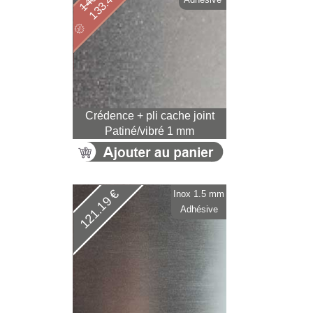
133.45 €
Crédence + pli cache joint
Patiné/vibré 1 mm
121.19 €
Inox 1.5 mm
Adhésive