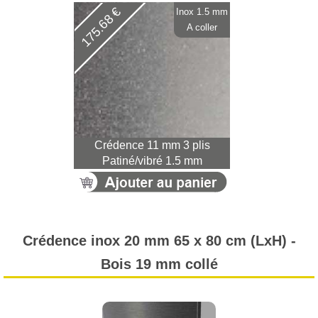
175.68 €
Inox 1.5 mm
A coller
Crédence 11 mm 3 plis
Patiné/vibré 1.5 mm
Crédence inox 20 mm 65 x 80 cm (LxH) -
Bois 19 mm collé