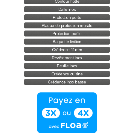
Contour hotte
Dalle inox
Protection porte
Plaque de protection murale
Protection poêle
Baguette finition
Crédence 11mm
Revêtement inox
Feuille inox
Crédence cuisine
Crédence inox basse