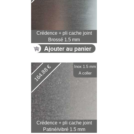
Crédence + pli cache joint
Brossé 1.5 mm
164.88 €
Inox 1.5 mm
A coller
Crédence + pli cache joint
Patiné/vibré 1.5 mm