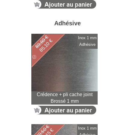
Adhésive
89.60 €
Inox 1 mm
85.10 €
Adhésive
Crédence + pli cache joint
Brossé 1 mm
140.50 €
Inox 1 mm
Adhésive