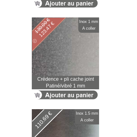
130.00 €
Inox 1 mm
123.47 €
A coller
Crédence + pli cache joint
Patiné/vibré 1 mm
110.69 €
Inox 1.5 mm
A coller