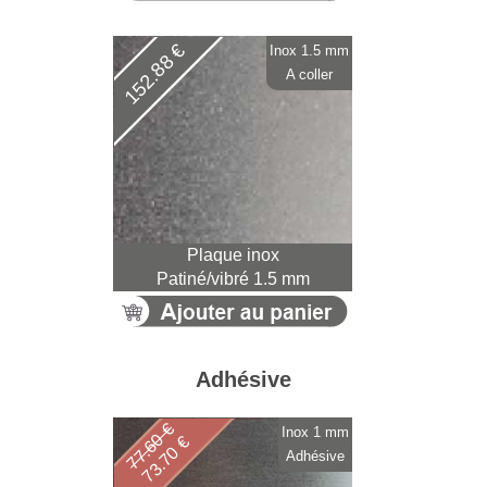
152.88 €
Inox 1.5 mm
A coller
Plaque inox
Patiné/vibré 1.5 mm
Adhésive
77.60 €
Inox 1 mm
73.70 €
Adhésive