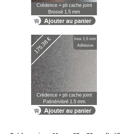
Crédence + pli cache joint
Brossé 1.5 mm
175.38 €
Inox 1.5 mm
Adhésive
Crédence + pli cache joint
Patiné/vibré 1.5 mm