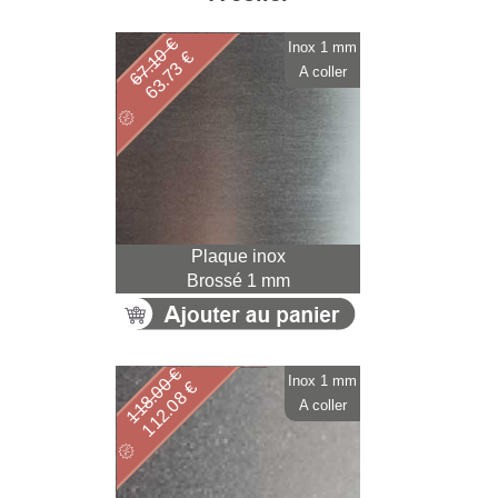
67.10 €
Inox 1 mm
63.73 €
A coller
Plaque inox
Brossé 1 mm
118.00 €
Inox 1 mm
112.08 €
A coller