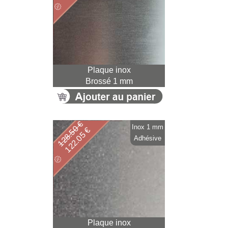
Plaque inox
Brossé 1 mm
128.50 €
Inox 1 mm
122.05 €
Adhésive
Plaque inox