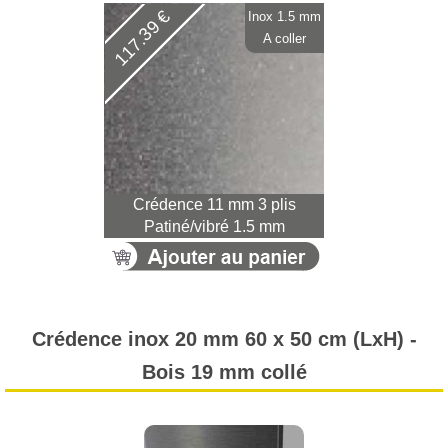
117.39 €
Inox 1.5 mm
A coller
Crédence 11 mm 3 plis
Patiné/vibré 1.5 mm
Crédence inox 20 mm 60 x 50 cm (LxH) -
Bois 19 mm collé