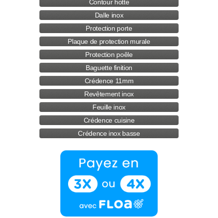
Contour hotte
Dalle inox
Protection porte
Plaque de protection murale
Protection poêle
Baguette finition
Crédence 11mm
Revêtement inox
Feuille inox
Crédence cuisine
Crédence inox basse