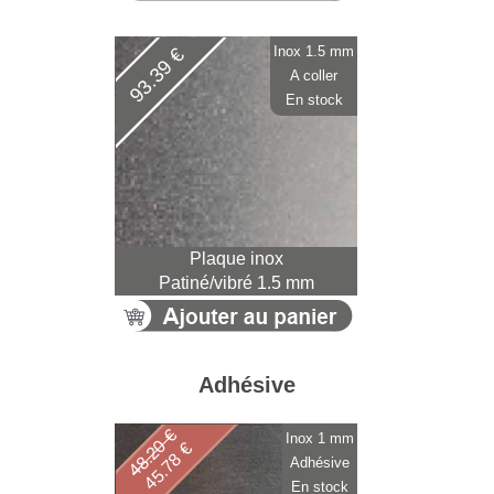
Inox 1.5 mm
93.39 €
A coller
En stock
Plaque inox
Patiné/vibré 1.5 mm
Adhésive
48.20 €
Inox 1 mm
45.78 €
Adhésive
En stock