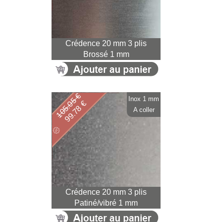
Crédence 20 mm 3 plis
Brossé 1 mm
105.05 €
Inox 1 mm
99.78 €
A coller
Crédence 20 mm 3 plis
Patiné/vibré 1 mm