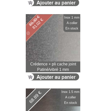
85.30 €
Inox 1 mm
81.02 €
A coller
En stock
Crédence + pli cache joint
Patiné/vibré 1 mm
Inox 1.5 mm
68.89 €
A coller
En stock