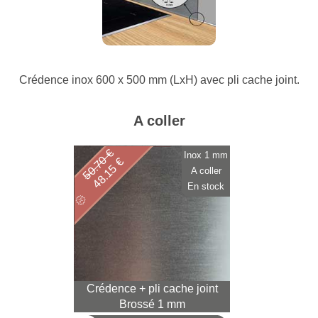
Crédence inox 600 x 500 mm (LxH) avec pli cache joint.
A coller
50.70 €
Inox 1 mm
48.15 €
A coller
En stock
Crédence + pli cache joint
Brossé 1 mm