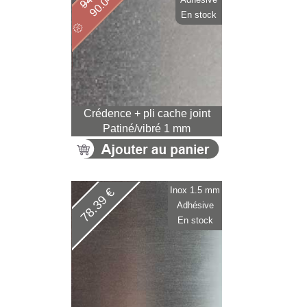
90.04 €
En stock
Crédence + pli cache joint
Patiné/vibré 1 mm
Inox 1.5 mm
78.39 €
Adhésive
En stock