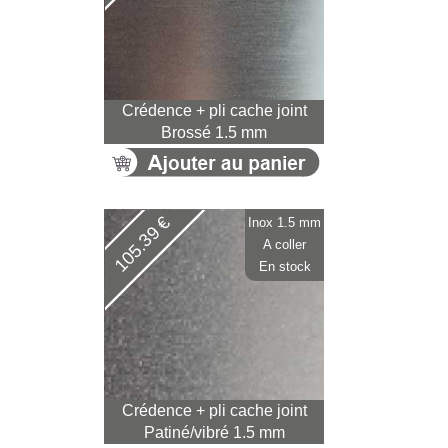
Crédence + pli cache joint
Brossé 1.5 mm
105.39 €
Inox 1.5 mm
A coller
En stock
Crédence + pli cache joint
Patiné/vibré 1.5 mm