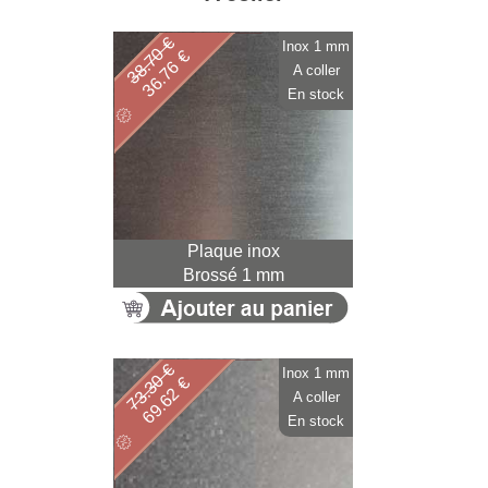
38.70 €
Inox 1 mm
36.76 €
A coller
En stock
Plaque inox
Brossé 1 mm
73.30 €
Inox 1 mm
69.62 €
A coller
En stock