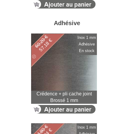
Adhésive
60.20 €
Inox 1 mm
57.18 €
Adhésive
En stock
Crédence + pli cache joint
Brossé 1 mm
94.80 €
Inox 1 mm
Adhésive