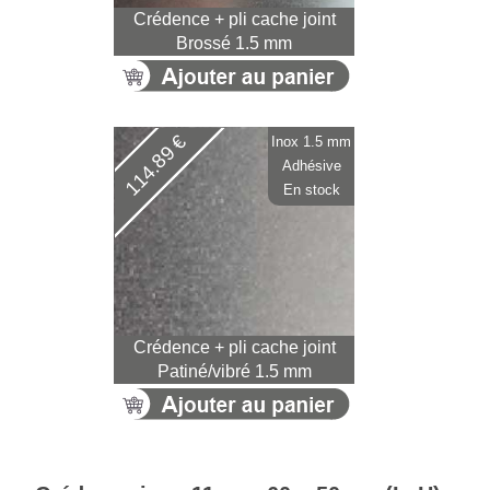
Crédence + pli cache joint
Brossé 1.5 mm
114.89 €
Inox 1.5 mm
Adhésive
En stock
Crédence + pli cache joint
Patiné/vibré 1.5 mm