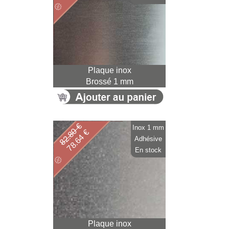
Plaque inox
Brossé 1 mm
82.80 €
Inox 1 mm
78.64 €
Adhésive
En stock
Plaque inox