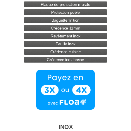
Plaque de protection murale
Protection poêle
Baguette finition
Crédence 11mm
Revêtement inox
Feuille inox
Crédence cuisine
Crédence inox basse
INOX