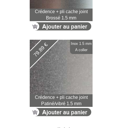
Crédence + pli cache joint
Brossé 1.5 mm
Inox 1.5 mm
79.89 €
A coller
Crédence + pli cache joint
Patiné/vibré 1.5 mm