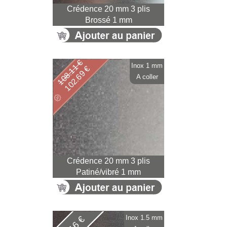
Crédence 20 mm 3 plis
Brossé 1 mm
108.11 €
Inox 1 mm
102.69 €
A coller
Crédence 20 mm 3 plis
Patiné/vibré 1 mm
Inox 1.5 mm