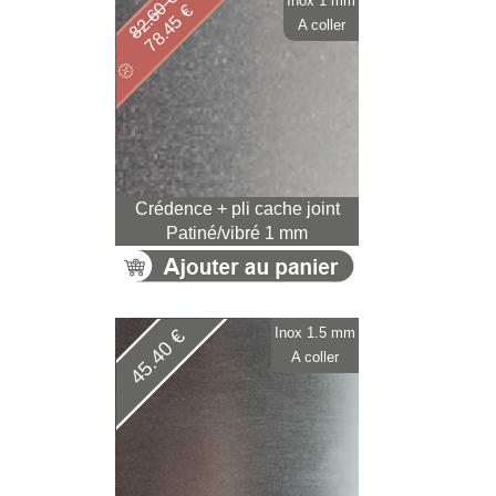
82.60 €
Inox 1 mm
78.45 €
A coller
Crédence + pli cache joint
Patiné/vibré 1 mm
Inox 1.5 mm
45.40 €
A coller