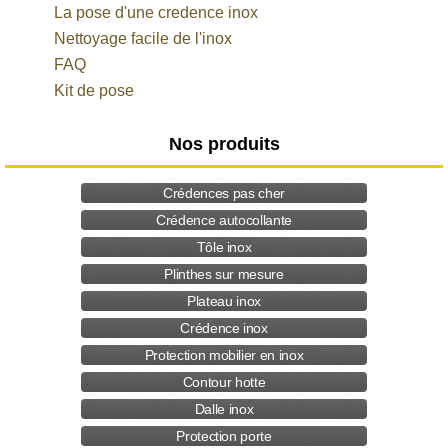
La pose d'une credence inox
Nettoyage facile de l'inox
FAQ
Kit de pose
Nos produits
Crédences pas cher
Crédence autocollante
Tôle inox
Plinthes sur mesure
Plateau inox
Crédence inox
Protection mobilier en inox
Contour hotte
Dalle inox
Protection porte