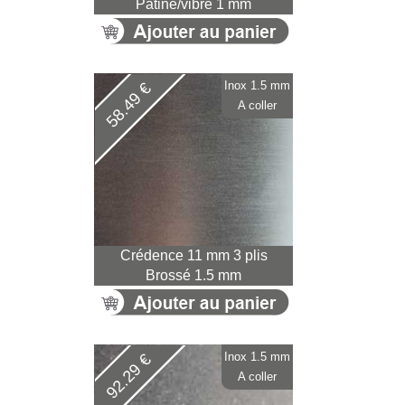
Patiné/vibré 1 mm
Inox 1.5 mm
58.49 €
A coller
Crédence 11 mm 3 plis
Brossé 1.5 mm
Inox 1.5 mm
92.29 €
A coller