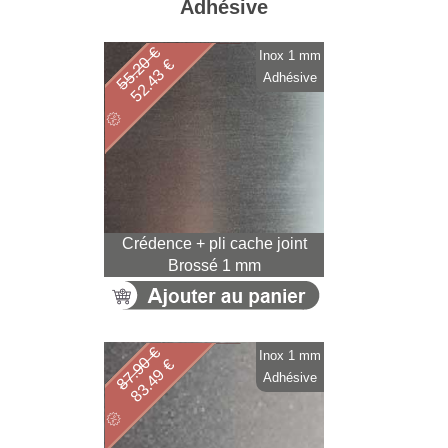
Adhésive
55.20 €
Inox 1 mm
52.43 €
Adhésive
Crédence + pli cache joint
Brossé 1 mm
87.90 €
Inox 1 mm
83.49 €
Adhésive