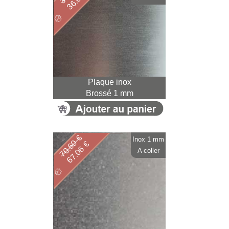
Plaque inox
Brossé 1 mm
70.60 €
Inox 1 mm
67.06 €
A coller