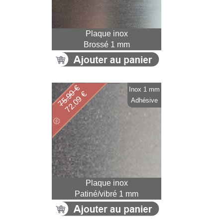
Plaque inox
Brossé 1 mm
75.90 €
Inox 1 mm
72.09 €
Adhésive
Plaque inox
Patiné/vibré 1 mm